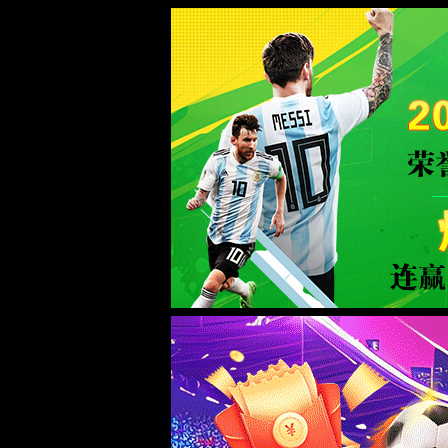
中国·新葡萄AMG活动(股份)有限公司-O